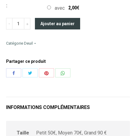
:
2,00€
avec
Ajouter au panier
Catégorie
Deuil
Partager ce produit
Share
Share
Share
Share
with
with
with
with
Twitter
Pinterest
WhatsApp
Facebook
INFORMATIONS COMPLÉMENTAIRES
Taille
Petit 50€, Moyen 70€, Grand 90 €