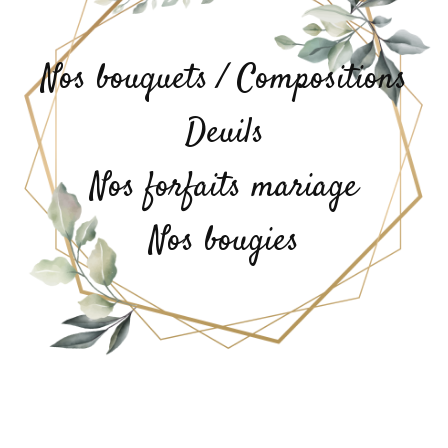
Nos bouquets / Compositions
Deuils
Nos forfaits mariage
Nos bougies