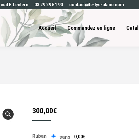
cial E.Leclerc
03 29 29 51 90
contact@le-lys-blanc.com
Accueil
Commandez en ligne
Catal
300,00
€
Ruban
0,00€
sans