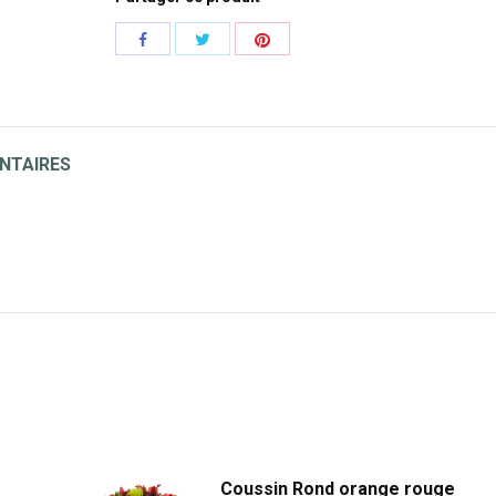
Share
Share
Share
with
with
with
Twitter
Pinterest
Facebook
NTAIRES
Coussin Rond orange rouge